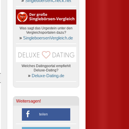
»
SingleboersenCheck.net
Was sagt das Urgestein unter den
Vergleichsportalen dazu?
»
SingleboersenVergleich.de
Welches Datingportal empfiehlt
Deluxe-Dating?
»
Deluxe-Dating.de
Weitersagen!
teilen