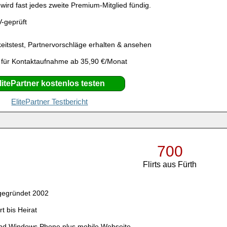
ird fast jedes zweite Premium-Mitglied fündig.
V-geprüft
eitstest, Partnervorschläge erhalten & ansehen
 für Kontaktaufnahme ab 35,90 €/Monat
litePartner kostenlos testen
ElitePartner Testbericht
700
Flirts aus Fürth
gegründet 2002
rt bis Heirat
und Windows Phone plus mobile Webseite