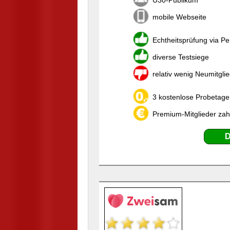
Ü30-Publikum
mobile Webseite
Echtheitsprüfung via P
diverse Testsiege
relativ wenig Neumitgli
3 kostenlose Probetage,
Premium-Mitglieder zah
D