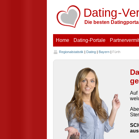
Dating
-V
e
Die besten Datingportal
Home
Dating-Portale
Partnervermit
Regionalstatistik
|
Dating
|
Bayern
|
Fürth
Da
ge
Auf
welc
Aber
Ste
SCH
aus