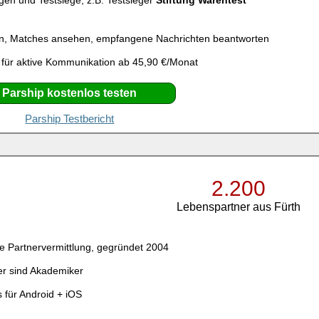
gen und Testsiege, z.B. Testsieger
Stiftung Warentest
n, Matches ansehen, empfangene Nachrichten beantworten
 für aktive Kommunikation ab 45,90 €/Monat
Parship kostenlos testen
Parship Testbericht
2.200
Lebenspartner aus Fürth
e Partnervermittlung, gegründet 2004
er sind Akademiker
 für Android + iOS