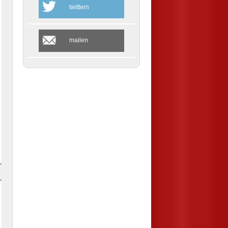
twittern
mailen