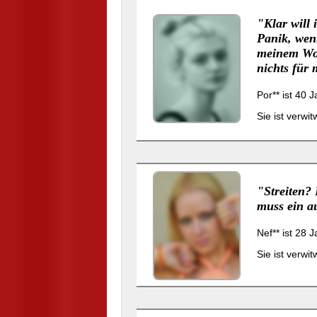
"Klar will
Panik, wenn
meinem Woh
nichts für 
Por** ist 40 
Sie ist verwi
"Streiten? 
muss ein au
Nef** ist 28 
Sie ist verwi