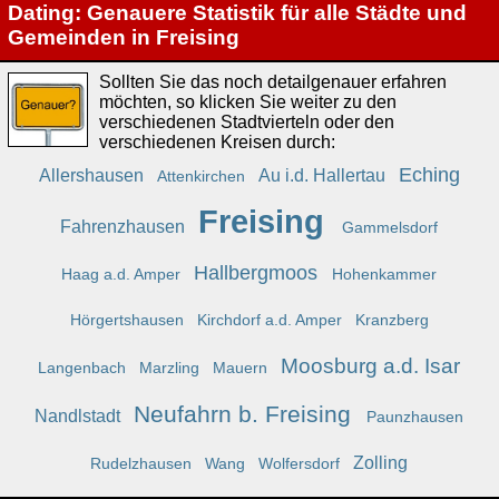
Dating: Genauere Statistik für alle Städte und
Gemeinden in Freising
Sollten Sie das noch detailgenauer erfahren
möchten, so klicken Sie weiter zu den
verschiedenen Stadtvierteln oder den
verschiedenen Kreisen durch:
Eching
Allershausen
Au i.d. Hallertau
Attenkirchen
Freising
Fahrenzhausen
Gammelsdorf
Hallbergmoos
Haag a.d. Amper
Hohenkammer
Hörgertshausen
Kirchdorf a.d. Amper
Kranzberg
Moosburg a.d. Isar
Langenbach
Marzling
Mauern
Neufahrn b. Freising
Nandlstadt
Paunzhausen
Zolling
Rudelzhausen
Wang
Wolfersdorf