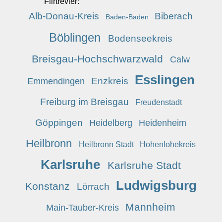
Flirtrevier:
Alb-Donau-Kreis
Biberach
Baden-Baden
Böblingen
Bodenseekreis
Breisgau-Hochschwarzwald
Calw
Esslingen
Enzkreis
Emmendingen
Freiburg im Breisgau
Freudenstadt
Göppingen
Heidelberg
Heidenheim
Heilbronn
Heilbronn Stadt
Hohenlohekreis
Karlsruhe
Karlsruhe Stadt
Ludwigsburg
Konstanz
Lörrach
Mannheim
Main-Tauber-Kreis