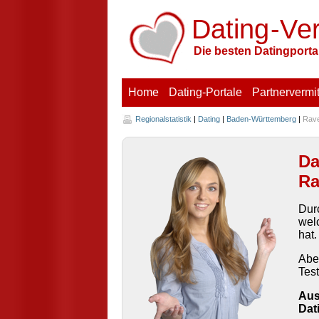
Dating
-V
e
Die besten Datingportal
Home
Dating-Portale
Partnervermit
Regionalstatistik
|
Dating
|
Baden-Württemberg
|
Rav
Da
Ra
Dur
wel
hat.
Abe
Test
Aus
Dat