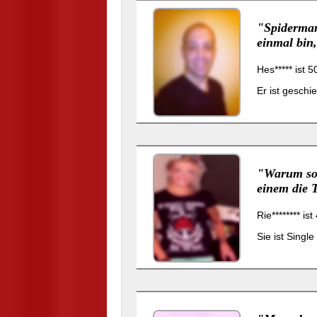
"Spiderman
einmal bin
Hes***** ist 
Er ist geschi
"Warum sol
einem die 
Rie******** is
Sie ist Singl