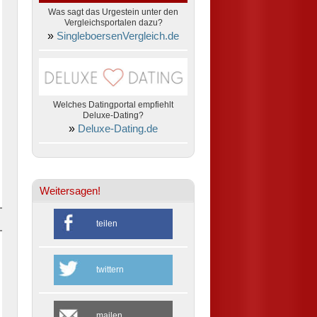
Was sagt das Urgestein unter den
Vergleichsportalen dazu?
»
SingleboersenVergleich.de
Welches Datingportal empfiehlt
Deluxe-Dating?
»
Deluxe-Dating.de
Weitersagen!
teilen
twittern
mailen