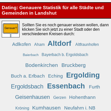
Dating: Genauere Statistik für alle Städte und
Gemeinden in Landshut
Sollten Sie es noch genauer wissen wollen, dann
klicken Sie sich jetzt zu einer Stadt oder den
verschiedenen Kreisen durch:
Altdorf
Adlkofen
Aham
Altfraunhofen
Bayerbach b. Ergoldsbach
Baierbach
Bodenkirchen
Bruckberg
Ergolding
Buch a. Erlbach
Eching
Essenbach
Ergoldsbach
Furth
Geisenhausen
Hohenthann
Gerzen
Kumhausen
Neufahrn i. NB
Kröning