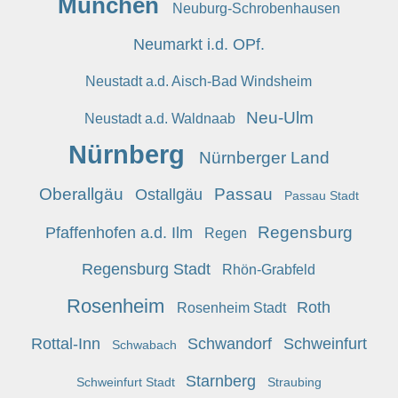
München
Neuburg-Schrobenhausen
Neumarkt i.d. OPf.
Neustadt a.d. Aisch-Bad Windsheim
Neu-Ulm
Neustadt a.d. Waldnaab
Nürnberg
Nürnberger Land
Oberallgäu
Passau
Ostallgäu
Passau Stadt
Regensburg
Pfaffenhofen a.d. Ilm
Regen
Regensburg Stadt
Rhön-Grabfeld
Rosenheim
Roth
Rosenheim Stadt
Rottal-Inn
Schwandorf
Schweinfurt
Schwabach
Starnberg
Schweinfurt Stadt
Straubing