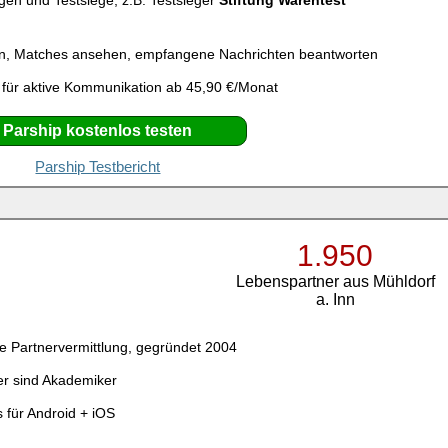
gen und Testsiege, z.B. Testsieger
Stiftung Warentest
n, Matches ansehen, empfangene Nachrichten beantworten
 für aktive Kommunikation ab 45,90 €/Monat
Parship kostenlos testen
Parship Testbericht
1.950
Lebenspartner aus Mühldorf
a. Inn
e Partnervermittlung, gegründet 2004
er sind Akademiker
 für Android + iOS