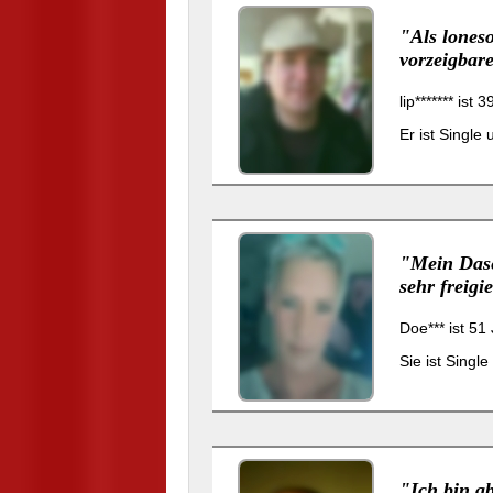
"Als lones
vorzeigbare
lip******* ist
Er ist Single
"Mein Dasei
sehr freigie
Doe*** ist 51
Sie ist Singl
"Ich bin ab