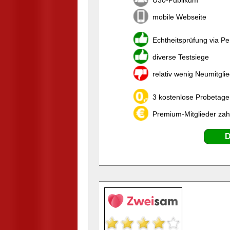
Ü30-Publikum
mobile Webseite
Echtheitsprüfung via P
diverse Testsiege
relativ wenig Neumitgli
3 kostenlose Probetage,
Premium-Mitglieder zah
D