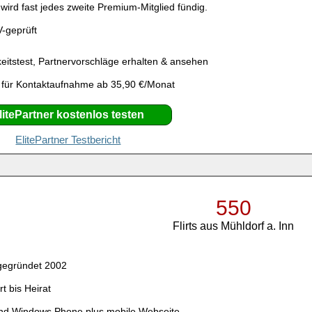
ird fast jedes zweite Premium-Mitglied fündig.
V-geprüft
eitstest, Partnervorschläge erhalten & ansehen
 für Kontaktaufnahme ab 35,90 €/Monat
litePartner kostenlos testen
ElitePartner Testbericht
550
Flirts aus Mühldorf a. Inn
gegründet 2002
rt bis Heirat
und Windows Phone plus mobile Webseite