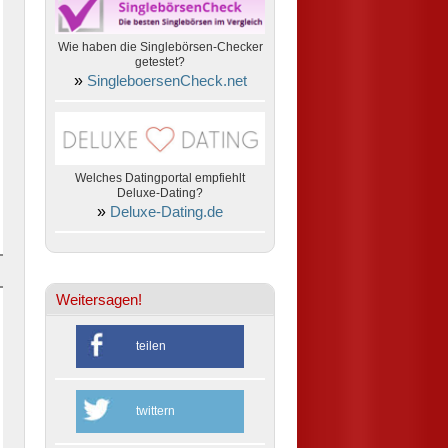
Wie haben die Singlebörsen-Checker
getestet?
»
SingleboersenCheck.net
Welches Datingportal empfiehlt
Deluxe-Dating?
»
Deluxe-Dating.de
Weitersagen!
teilen
twittern