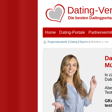
Dating
-V
e
Die besten Datingportal
Home
Dating-Portale
Partnervermit
Regionalstatistik
|
Dating
|
Bayern
|
Mühldorf a. Inn
Da
Mü
In z
Dati
Abe
Test
GRA
tes