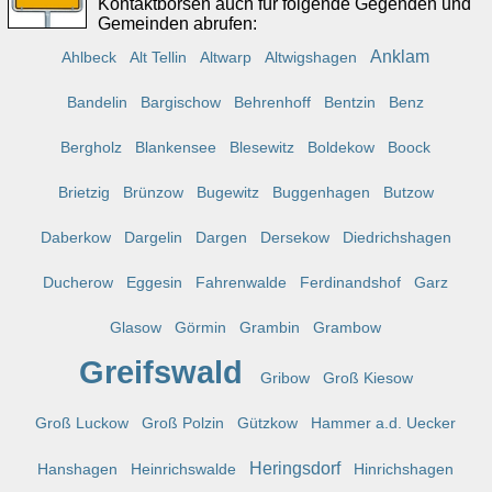
Kontaktbörsen auch für folgende Gegenden und
Gemeinden abrufen:
Anklam
Ahlbeck
Alt Tellin
Altwarp
Altwigshagen
Bandelin
Bargischow
Behrenhoff
Bentzin
Benz
Bergholz
Blankensee
Blesewitz
Boldekow
Boock
Brietzig
Brünzow
Bugewitz
Buggenhagen
Butzow
Daberkow
Dargelin
Dargen
Dersekow
Diedrichshagen
Ducherow
Eggesin
Fahrenwalde
Ferdinandshof
Garz
Glasow
Görmin
Grambin
Grambow
Greifswald
Gribow
Groß Kiesow
Groß Luckow
Groß Polzin
Gützkow
Hammer a.d. Uecker
Heringsdorf
Hanshagen
Heinrichswalde
Hinrichshagen