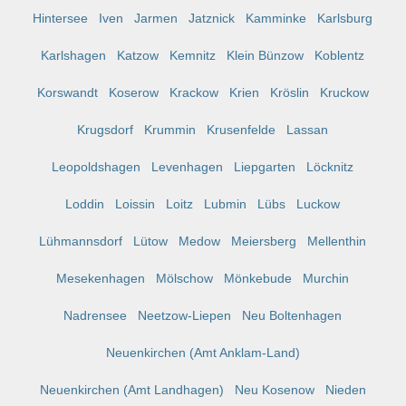
Hintersee
Iven
Jarmen
Jatznick
Kamminke
Karlsburg
Karlshagen
Katzow
Kemnitz
Klein Bünzow
Koblentz
Korswandt
Koserow
Krackow
Krien
Kröslin
Kruckow
Krugsdorf
Krummin
Krusenfelde
Lassan
Leopoldshagen
Levenhagen
Liepgarten
Löcknitz
Loddin
Loissin
Loitz
Lubmin
Lübs
Luckow
Lühmannsdorf
Lütow
Medow
Meiersberg
Mellenthin
Mesekenhagen
Mölschow
Mönkebude
Murchin
Nadrensee
Neetzow-Liepen
Neu Boltenhagen
Neuenkirchen (Amt Anklam-Land)
Neuenkirchen (Amt Landhagen)
Neu Kosenow
Nieden