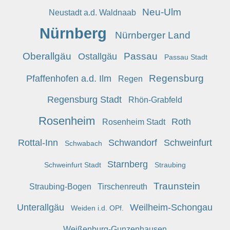
Neu-Ulm
Neustadt a.d. Waldnaab
Nürnberg
Nürnberger Land
Oberallgäu
Passau
Ostallgäu
Passau Stadt
Regensburg
Pfaffenhofen a.d. Ilm
Regen
Regensburg Stadt
Rhön-Grabfeld
Rosenheim
Roth
Rosenheim Stadt
Rottal-Inn
Schwandorf
Schweinfurt
Schwabach
Starnberg
Schweinfurt Stadt
Straubing
Traunstein
Straubing-Bogen
Tirschenreuth
Unterallgäu
Weilheim-Schongau
Weiden i.d. OPf.
Weißenburg-Gunzenhausen