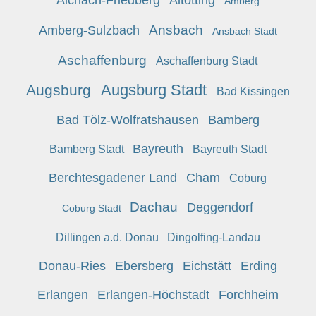
Aichach-Friedberg
Altötting
Amberg
Ansbach
Amberg-Sulzbach
Ansbach Stadt
Aschaffenburg
Aschaffenburg Stadt
Augsburg Stadt
Augsburg
Bad Kissingen
Bad Tölz-Wolfratshausen
Bamberg
Bayreuth
Bamberg Stadt
Bayreuth Stadt
Berchtesgadener Land
Cham
Coburg
Dachau
Deggendorf
Coburg Stadt
Dillingen a.d. Donau
Dingolfing-Landau
Donau-Ries
Ebersberg
Eichstätt
Erding
Erlangen
Erlangen-Höchstadt
Forchheim