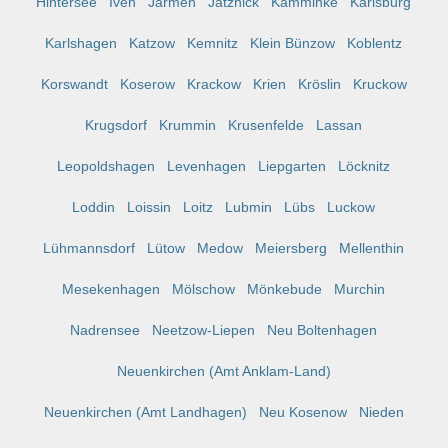
Hintersee
Iven
Jarmen
Jatznick
Kamminke
Karlsburg
Karlshagen
Katzow
Kemnitz
Klein Bünzow
Koblentz
Korswandt
Koserow
Krackow
Krien
Kröslin
Kruckow
Krugsdorf
Krummin
Krusenfelde
Lassan
Leopoldshagen
Levenhagen
Liepgarten
Löcknitz
Loddin
Loissin
Loitz
Lubmin
Lübs
Luckow
Lühmannsdorf
Lütow
Medow
Meiersberg
Mellenthin
Mesekenhagen
Mölschow
Mönkebude
Murchin
Nadrensee
Neetzow-Liepen
Neu Boltenhagen
Neuenkirchen (Amt Anklam-Land)
Neuenkirchen (Amt Landhagen)
Neu Kosenow
Nieden