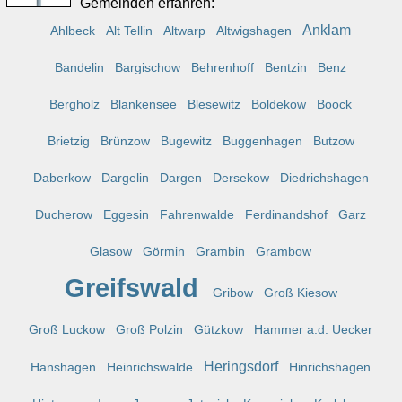
Gemeinden erfahren:
Anklam
Ahlbeck
Alt Tellin
Altwarp
Altwigshagen
Bandelin
Bargischow
Behrenhoff
Bentzin
Benz
Bergholz
Blankensee
Blesewitz
Boldekow
Boock
Brietzig
Brünzow
Bugewitz
Buggenhagen
Butzow
Daberkow
Dargelin
Dargen
Dersekow
Diedrichshagen
Ducherow
Eggesin
Fahrenwalde
Ferdinandshof
Garz
Glasow
Görmin
Grambin
Grambow
Greifswald
Gribow
Groß Kiesow
Groß Luckow
Groß Polzin
Gützkow
Hammer a.d. Uecker
Heringsdorf
Hanshagen
Heinrichswalde
Hinrichshagen