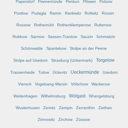
Papendorf
Peenemünde
Penkun
Plöwen
Polzow
Postlow
Pudagla
Ramin
Rankwitz
Rollwitz
Rossin
Rossow
Rothemühl
Rothenklempenow
Rubenow
Rubkow
Sarnow
Sassen-Trantow
Sauzin
Schmatzin
Schönwalde
Spantekow
Stolpe an der Peene
Torgelow
Stolpe auf Usedom
Strasburg (Uckermark)
Ueckermünde
Trassenheide
Tutow
Ückeritz
Usedom
Viereck
Vogelsang-Warsin
Völschow
Wackerow
Wolgast
Weitenhagen
Wilhelmsburg
Wrangelsburg
Wusterhusen
Zemitz
Zempin
Zerrenthin
Ziethen
Zinnowitz
Zirchow
Züssow