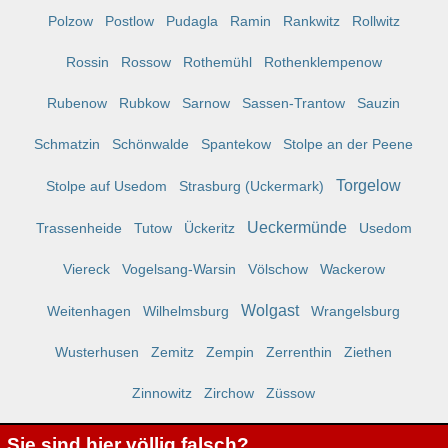
Polzow
Postlow
Pudagla
Ramin
Rankwitz
Rollwitz
Rossin
Rossow
Rothemühl
Rothenklempenow
Rubenow
Rubkow
Sarnow
Sassen-Trantow
Sauzin
Schmatzin
Schönwalde
Spantekow
Stolpe an der Peene
Torgelow
Stolpe auf Usedom
Strasburg (Uckermark)
Ueckermünde
Trassenheide
Tutow
Ückeritz
Usedom
Viereck
Vogelsang-Warsin
Völschow
Wackerow
Wolgast
Weitenhagen
Wilhelmsburg
Wrangelsburg
Wusterhusen
Zemitz
Zempin
Zerrenthin
Ziethen
Zinnowitz
Zirchow
Züssow
Sie sind hier völlig falsch?