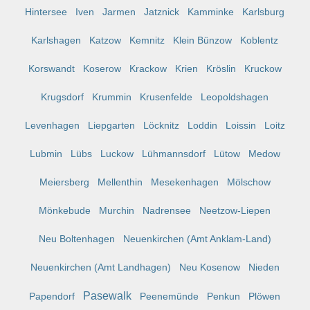
Hintersee
Iven
Jarmen
Jatznick
Kamminke
Karlsburg
Karlshagen
Katzow
Kemnitz
Klein Bünzow
Koblentz
Korswandt
Koserow
Krackow
Krien
Kröslin
Kruckow
Krugsdorf
Krummin
Krusenfelde
Leopoldshagen
Levenhagen
Liepgarten
Löcknitz
Loddin
Loissin
Loitz
Lubmin
Lübs
Luckow
Lühmannsdorf
Lütow
Medow
Meiersberg
Mellenthin
Mesekenhagen
Mölschow
Mönkebude
Murchin
Nadrensee
Neetzow-Liepen
Neu Boltenhagen
Neuenkirchen (Amt Anklam-Land)
Neuenkirchen (Amt Landhagen)
Neu Kosenow
Nieden
Pasewalk
Papendorf
Peenemünde
Penkun
Plöwen