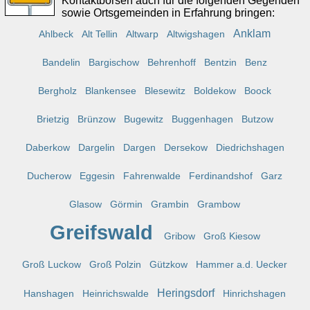
Kontaktbörsen auch für die folgenden Gegenden
sowie Ortsgemeinden in Erfahrung bringen:
Anklam
Ahlbeck
Alt Tellin
Altwarp
Altwigshagen
Bandelin
Bargischow
Behrenhoff
Bentzin
Benz
Bergholz
Blankensee
Blesewitz
Boldekow
Boock
Brietzig
Brünzow
Bugewitz
Buggenhagen
Butzow
Daberkow
Dargelin
Dargen
Dersekow
Diedrichshagen
Ducherow
Eggesin
Fahrenwalde
Ferdinandshof
Garz
Glasow
Görmin
Grambin
Grambow
Greifswald
Gribow
Groß Kiesow
Groß Luckow
Groß Polzin
Gützkow
Hammer a.d. Uecker
Heringsdorf
Hanshagen
Heinrichswalde
Hinrichshagen