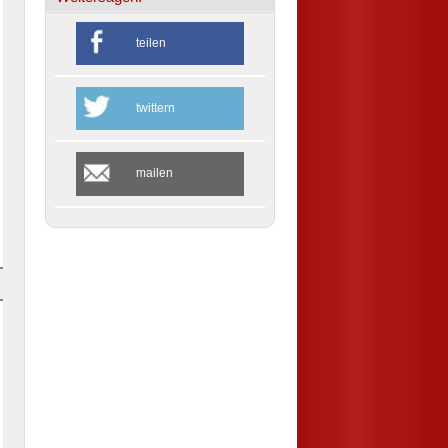
teilen
twittern
mailen