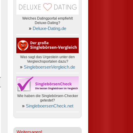
Welches Datingportal empfiehlt
Deluxe-Dating?
»
Deluxe-Dating.de
Was sagt das Urgestein unter den
Vergleichsportalen dazu?
»
SingleboersenVergleich.de
Wie haben die Singlebörsen-Checker
getestet?
»
SingleboersenCheck.net
Weitersagen!