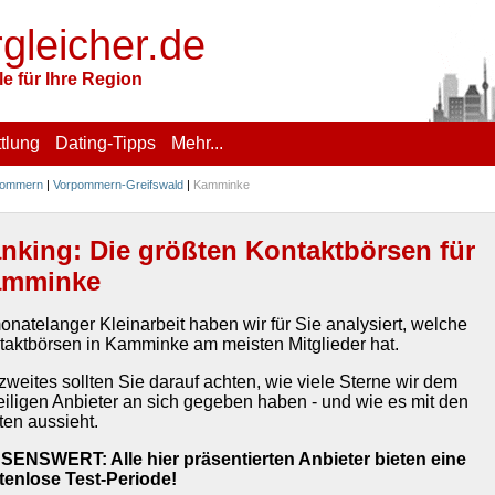
rgleicher.de
e für Ihre Region
tlung
Dating-Tipps
Mehr...
pommern
|
Vorpommern-Greifswald
|
Kamminke
nking: Die größten Kontaktbörsen für
amminke
onatelanger Kleinarbeit haben wir für Sie analysiert, welche
taktbörsen in Kamminke am meisten Mitglieder hat.
zweites sollten Sie darauf achten, wie viele Sterne wir dem
eiligen Anbieter an sich gegeben haben - und wie es mit den
ten aussieht.
SENSWERT: Alle hier präsentierten Anbieter bieten eine
tenlose Test-Periode!