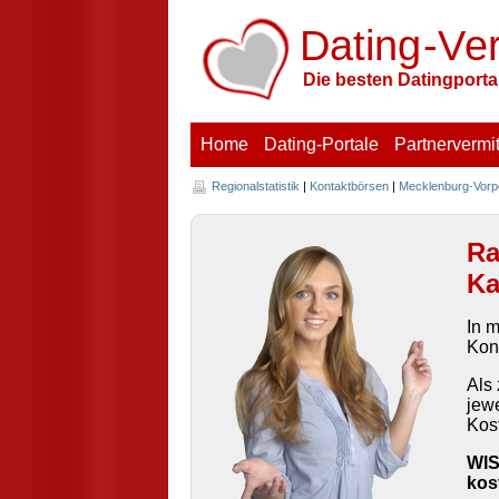
Dating
-V
e
Die besten Datingportal
Home
Dating-Portale
Partnervermit
Regionalstatistik
|
Kontaktbörsen
|
Mecklenburg-Vor
Ra
K
In m
Kon
Als 
jew
Kos
WIS
kos