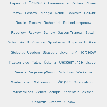
Pasewalk
Papendorf
Peenemünde
Penkun
Plöwen
Polzow
Postlow
Pudagla
Ramin
Rankwitz
Rollwitz
Rossin
Rossow
Rothemühl
Rothenklempenow
Rubenow
Rubkow
Sarnow
Sassen-Trantow
Sauzin
Schmatzin
Schönwalde
Spantekow
Stolpe an der Peene
Torgelow
Stolpe auf Usedom
Strasburg (Uckermark)
Ueckermünde
Trassenheide
Tutow
Ückeritz
Usedom
Viereck
Vogelsang-Warsin
Völschow
Wackerow
Wolgast
Weitenhagen
Wilhelmsburg
Wrangelsburg
Wusterhusen
Zemitz
Zempin
Zerrenthin
Ziethen
Zinnowitz
Zirchow
Züssow