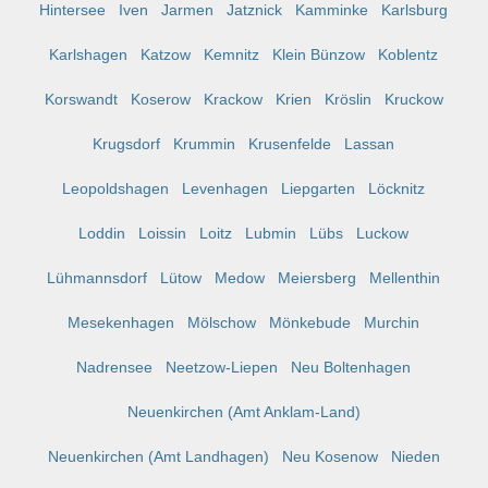
Hintersee
Iven
Jarmen
Jatznick
Kamminke
Karlsburg
Karlshagen
Katzow
Kemnitz
Klein Bünzow
Koblentz
Korswandt
Koserow
Krackow
Krien
Kröslin
Kruckow
Krugsdorf
Krummin
Krusenfelde
Lassan
Leopoldshagen
Levenhagen
Liepgarten
Löcknitz
Loddin
Loissin
Loitz
Lubmin
Lübs
Luckow
Lühmannsdorf
Lütow
Medow
Meiersberg
Mellenthin
Mesekenhagen
Mölschow
Mönkebude
Murchin
Nadrensee
Neetzow-Liepen
Neu Boltenhagen
Neuenkirchen (Amt Anklam-Land)
Neuenkirchen (Amt Landhagen)
Neu Kosenow
Nieden