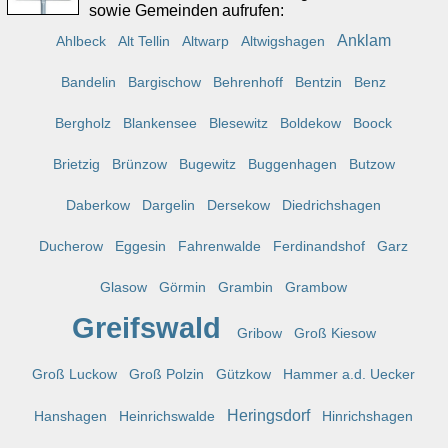
sowie Gemeinden aufrufen:
Anklam
Ahlbeck
Alt Tellin
Altwarp
Altwigshagen
Bandelin
Bargischow
Behrenhoff
Bentzin
Benz
Bergholz
Blankensee
Blesewitz
Boldekow
Boock
Brietzig
Brünzow
Bugewitz
Buggenhagen
Butzow
Daberkow
Dargelin
Dersekow
Diedrichshagen
Ducherow
Eggesin
Fahrenwalde
Ferdinandshof
Garz
Glasow
Görmin
Grambin
Grambow
Greifswald
Gribow
Groß Kiesow
Groß Luckow
Groß Polzin
Gützkow
Hammer a.d. Uecker
Heringsdorf
Hanshagen
Heinrichswalde
Hinrichshagen