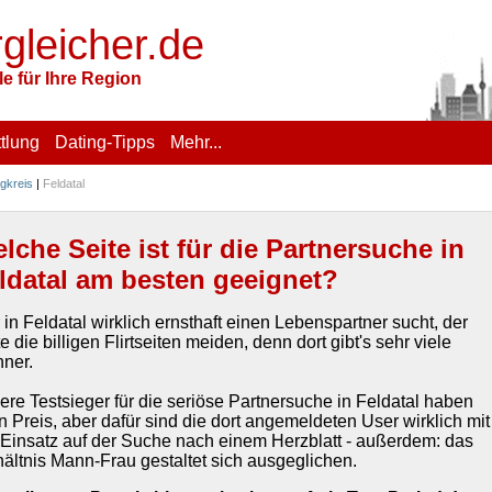
rgleicher.de
e für Ihre Region
tlung
Dating-Tipps
Mehr...
gkreis
|
Feldatal
lche Seite ist für die Partnersuche in
ldatal am besten geeignet?
in Feldatal wirklich ernsthaft einen Lebenspartner sucht, der
te die billigen Flirtseiten meiden, denn dort gibt's sehr viele
nner.
ere Testsieger für die seriöse Partnersuche in Feldatal haben
n Preis, aber dafür sind die dort angemeldeten User wirklich mit
l Einsatz auf der Suche nach einem Herzblatt - außerdem: das
hältnis Mann-Frau gestaltet sich ausgeglichen.