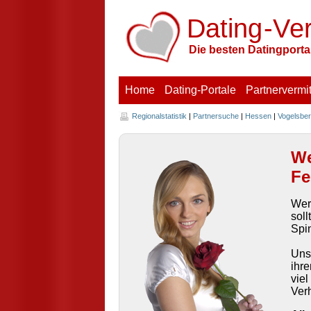
Dating
-V
e
Die besten Datingportal
Home
Dating-Portale
Partnervermit
Regionalstatistik
|
Partnersuche
|
Hessen
|
Vogelsber
We
Fe
Wer 
soll
Spi
Uns
ihre
vie
Ver