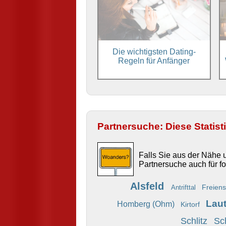
Die wichtigsten Dating-
Regeln für Anfänger
Partnersuche: Diese Statist
Falls Sie aus der Nähe
Partnersuche auch für f
Alsfeld
Freien
Antrifttal
Lau
Homberg (Ohm)
Kirtorf
Schlitz
Sc