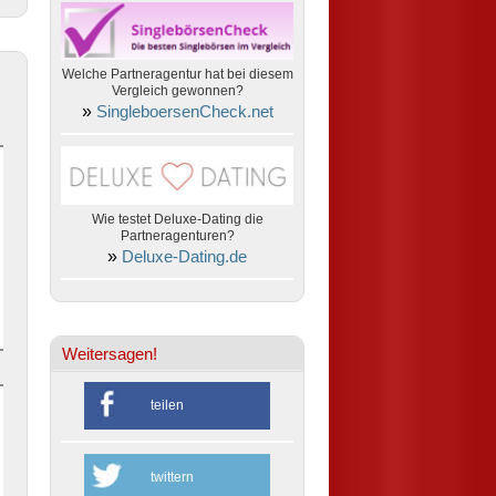
Welche Partneragentur hat bei diesem
Vergleich gewonnen?
»
SingleboersenCheck.net
Wie testet Deluxe-Dating die
Partneragenturen?
»
Deluxe-Dating.de
Weitersagen!
teilen
twittern