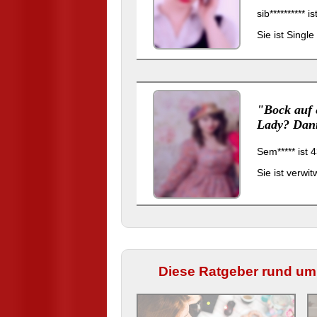
sib********** 
Sie ist Single
"Bock auf 
Lady? Dann
Sem***** ist 
Sie ist verwi
Diese Ratgeber rund um