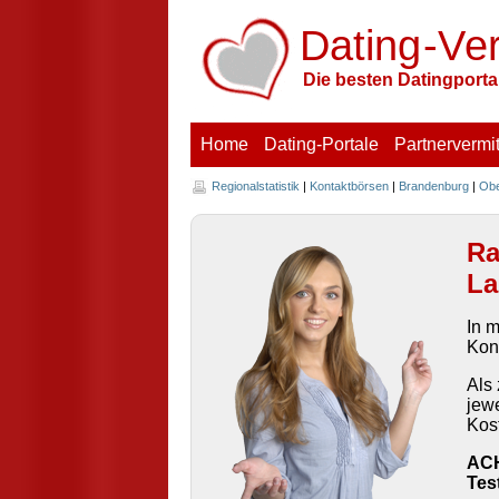
Dating
-V
e
Die besten Datingportal
Home
Dating-Portale
Partnervermit
Regionalstatistik
|
Kontaktbörsen
|
Brandenburg
|
Obe
Ra
L
In m
Kon
Als 
jew
Kos
ACH
Tes