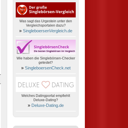
Was sagt das Urgestein unter den
Vergleichsportalen dazu?
»
SingleboersenVergleich.de
Wie haben die Singlebörsen-Checker
getestet?
»
SingleboersenCheck.net
Welches Datingportal empfiehlt
Deluxe-Dating?
»
Deluxe-Dating.de