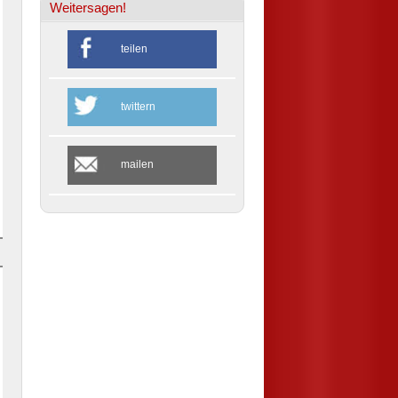
Weitersagen!
teilen
twittern
mailen