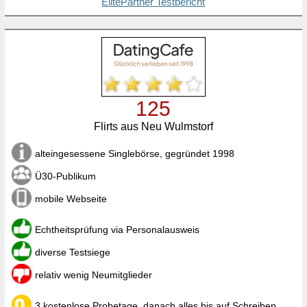
ElitePartner Testbericht
125
Flirts aus Neu Wulmstorf
alteingesessene Singlebörse, gegründet 1998
Ü30-Publikum
mobile Webseite
Echtheitsprüfung via Personalausweis
diverse Testsiege
relativ wenig Neumitglieder
3 kostenlose Probetage, danach alles bis auf Schreiben